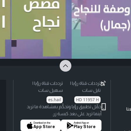
ترددات قناة رؤيا |
ترددات قناة رؤيا |
نايل سات
سهيل سات
es.hail
HD 11957 H
حمّل تطبيق رؤيا وتحكّم بمشاهدة ما تريد
نا
أينما تريد على بعد كبسة زر.
Download on the
Android App on
App Store
Play Store