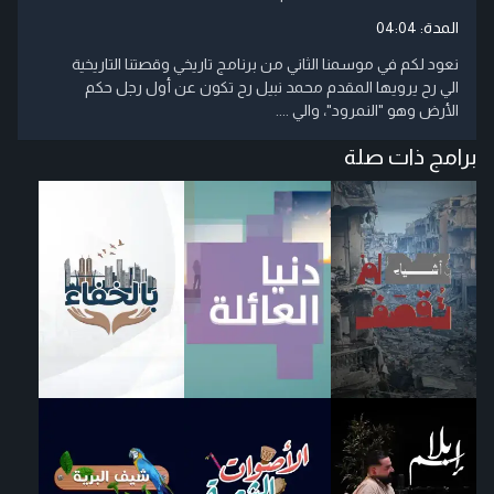
المدة:
04:04
نعود لكم في موسمنا الثاني من برنامج تاريخي وقصتنا التاريخية
الي رح يرويها المقدم محمد نبيل رح تكون عن أول رجل حكم
الأرض وهو "النمرود"، والي ....
برامج ذات صلة