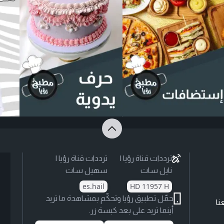
ترددات قناة رؤيا |
ترددات قناة رؤيا |
نايل سات
سهيل سات
es.hail
HD 11957 H
حمّل تطبيق رؤيا وتحكّم بمشاهدة ما تريد
نا
أينما تريد على بعد كبسة زر.