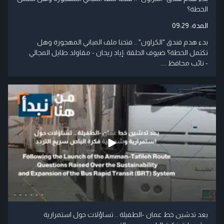
الخطة؟
المدة:
09:29
بدء هدم فندق "الكراون" .. فتحنا ملف المباني المهجورة وهل
تكتمل الخطة؟ ضيوف الحلقة :إياد ريحان - مقاولد.طايل المجالي
- نائب محافظ ....
بعد تدشين خط عمان -الطفيلة .. تساؤلات حول استمرارية