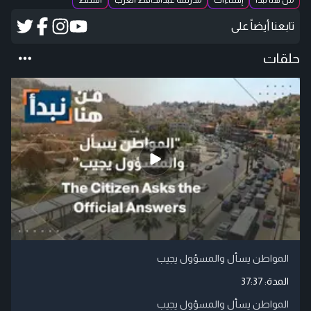
من هنا نبدأ
إنشاءات
مدرسة عبدالحافظ العزب
السلط
تابعنا أيضاً على
حلقات
المواطن يسأل والمسؤول يجيب
المدة:
37:37
المواطن يسأل والمسؤول يجيب