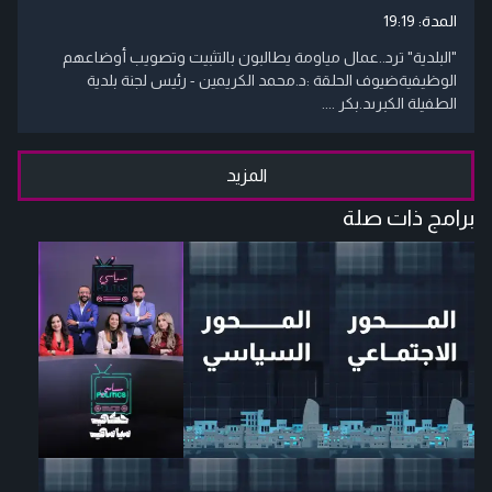
المدة:
19:19
"البلدية" ترد..عمال مياومة يطالبون بالتثبيت وتصويب أوضاعهم
الوظيفيةضيوف الحلقة :د.محمد الكريمين - رئيس لجنة بلدية
الطفيلة الكبرىد.بكر ....
المزيد
برامج ذات صلة