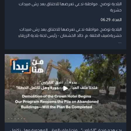
البلدية توضح.. مواطنة تدعي تعرضها للاختناق بعد رش مبيدات
حشرية
المدة:
06:29
البلدية توضح..مواطنة تدعي تعرضها للاختناق بعد رش مبيدات
حشريةضيف الحلقة :م. خالد الخشمان - رئيس لجنة بلدية الزرقاء
....
بدء هدم فندق "الكراون" .. فتحنا ملف المباني المهجورة وهل تكتمل