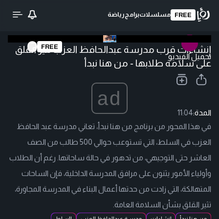
مسلسلات
برامج
رياضة
FREE
FREE
إنشاءات قرب مدرسة عبدالحافظ العزب تثير القلق
تحميل الفيديو
على سلامة طلابها - من هنا نبدأ
ad
المدة:
11:04
في هذا المحور من برنامج من هنا نبدأ، تعاني مدرسة عبد الحافظ
العزب في السلط، التي تستوعب حوالي 500 طالب من الصف
العاشر حتى التوجيهي، من تدهور في حالة ساحاتها. رغم أن الطلاب
وأولياء الأمور يثنون على مرافق المدرسة الداخلية، فإن الساحات
المتهالكة، التي زادت من حدتها أعمال البناء في المدرسة المجاورة،
تثير القلق بشأن السلامة العامة.