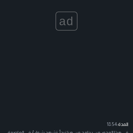
ad
المدة:
18:54
في هذا المحور من برنامج من هنا نبدأ، تشهد شوارعُ في العاصمة،