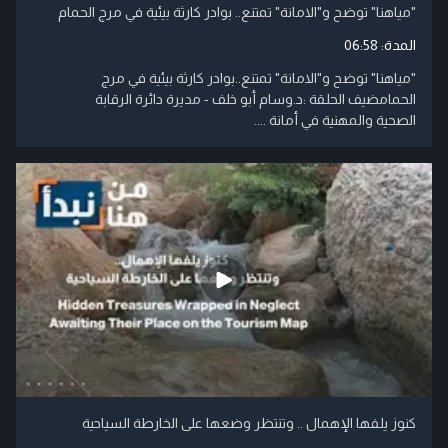
"مياهنا" توضح و"الامانة" تمتنع.. بوادر كارثة بيئية في مرج الحمام
المدة:
06:58
"مياهنا" توضح و"الامانة" تمتنع..بوادر كارثة بيئية في مرج
الحمامضيف الحلقة :د.وسام أبو خلف - مديرة دائرة الرقابة
الصحية والمهنية في أمانة ....
كنوز يلفها الإهمال .. وتنتظر وضعها على الخارطة السياحية