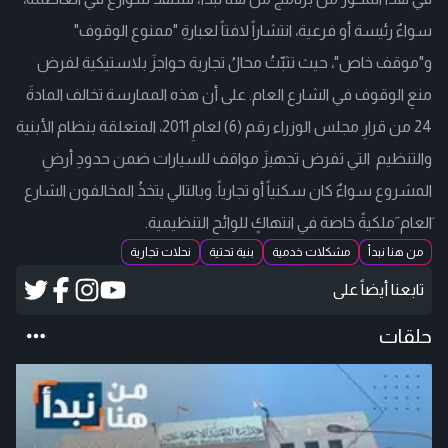
سواءٌ رئيسة أو فرعية، انتشاراً لافتاً لعبارةِ "ممنوع الوقوف"
و"موقف خاص"، حيث تثبّتُ محالُ تجارية حواجزَ بلاستيكية لفرض
منعِ الوقوف في الشارع العام. على أن هذه الممارسة تخالف المادةَ
24 من قرارِ مجلس الوزراء رقم (6) لعامِ 2011، المتعلقة بنظام الأبنية
والتنظيم التي تفرض تجهيزَ مواقف للسيارات ضمن حدودِ أرضِ
المشروع سواءٌ كان سكنياً أو تجارياً. وبالتالي يتخذُ المخالفون الشارع
َالعام َملكيةً خاصة في انتهاكٍ للوائح التنظيمية.
من هنا نبدأ
مشكلات خدمية
بنية تحتية
نحلات تجارية
تابعنا أيضاً على
حلقات