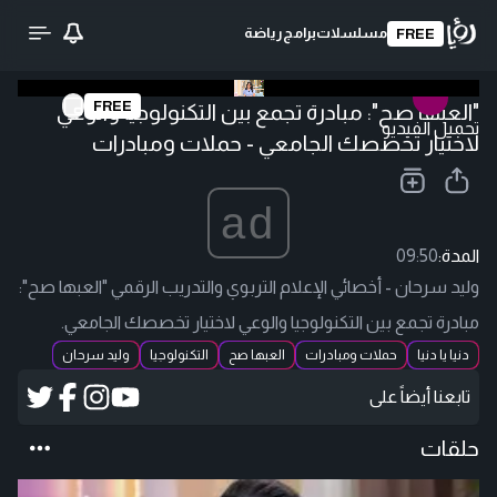
مسلسلات
برامج
رياضة
FREE
FREE
"العبها صح": مبادرة تجمع بين التكنولوجيا والوعي
تحميل الفيديو
لاختيار تخصصك الجامعي - حملات ومبادرات
ad
المدة:
09:50
وليد سرحان - أخصائي الإعلام التربوي والتدريب الرقمي "العبها صح":
مبادرة تجمع بين التكنولوجيا والوعي لاختيار تخصصك الجامعي.
دنيا يا دنيا
حملات ومبادرات
العبها صح
التكنولوجيا
وليد سرحان
تابعنا أيضاً على
حلقات