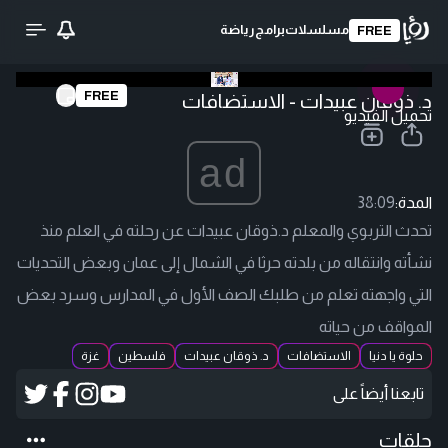
مسلسلات
برامج
رياضة
FREE
FREE
د. ذوقان عبيدات - الاستضافات
تحميل الفيديو
ad
المدة:
38:09
تحدث التربوي والمعلم د.ذوقان عبيدات عن رحلته في العلم منذ
نشأته وانتقاله من بلدته حرثا في الشمال إلى عمان وبعض التحديات
التي واجهته تعلم من طلبك الصف الأول في المدارس وسرد بعض
المواقف من حياته
حلوة يا دنيا
الاستضافات
د. ذوقان عبيدات
فلسطين
غزة
تابعنا أيضاً على
حلقات