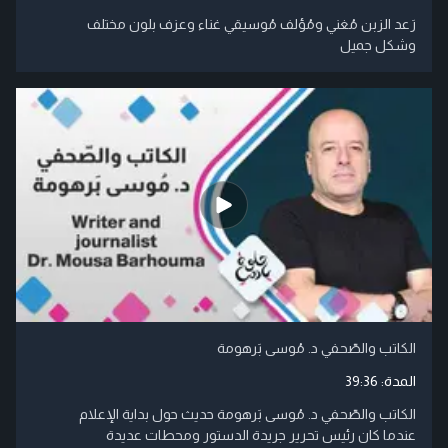
رَعد الزبن مُغني ومُؤلف مُوسيقي غناء وعزف بلون مختلف
وشكل جميل
الكاتب والصّحفي د. مُوسى بَرهومة
المدة:
39:36
الكاتب والصّحفي د. مُوسى بَرهومة حديث حول بداية الإعلام
عندما كان رئيس تحرير جريدة الدستور ومحطات عديدة