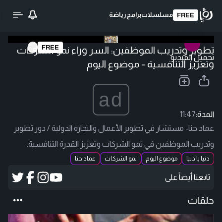
مسلسلات
برامج
رياضة
FREE
FREE
تطوير وتدريب الموظفين: السر وراء نمو الشركات
تحميل الفيديو
وتعزيز التنافسية - موضوع اليوم
ad
المدة:
11:47
عماد حنا- مستشار في تطوير الأعمال والتجارة الدولية / دور تطوير
وتدريب الموظفين في نمو الشركات وتعزيز القدرة التنافسية.
دنيا يا دنيا
موضوع اليوم
نمو الشركات
عماد حنا
تابعنا أيضاً على
حلقات