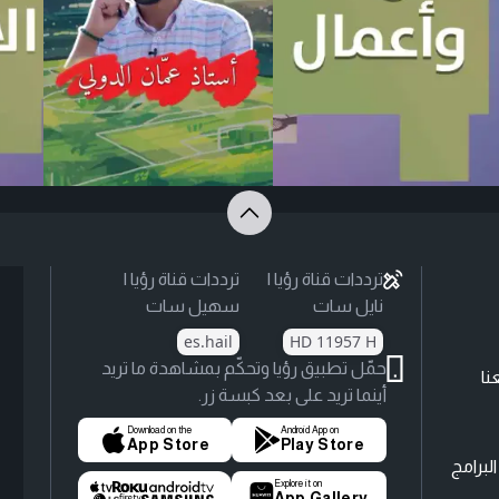
ترددات قناة رؤيا |
ترددات قناة رؤيا |
نايل سات
سهيل سات
es.hail
HD 11957 H
حمّل تطبيق رؤيا وتحكّم بمشاهدة ما تريد
نا
أينما تريد على بعد كبسة زر.
Download on the
Android App on
App Store
Play Store
لبرامج
Explore it on
App Gallery