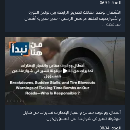
المدة:
06:59
الأشغال توضح..تهالك الطريق الرابطة بين لواءي الكورة
والأغوارضيف الحلقة :م.معن الربضي - مدير مديرية أشغال
محافظة ....
أعطال ووقوف مفاجئ وانفجار الإطارات تحذيرات من قنابل
موقوتة تسير في شوارعنا..من المسؤول؟رن
المدة:
38:34