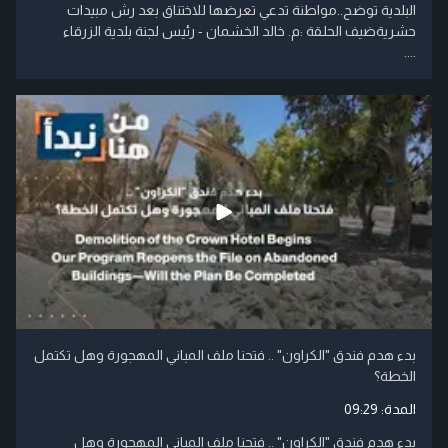
البلدية توضح..مواطنة تدعي تعرضها للاختناق بعد رش مبيدات
حشريةضيف الحلقة :م. خالد الخشمان - رئيس لجنة بلدية الزرقاء
....
بدء هدم فندق "الكراون" .. فتحنا ملف المباني المهجورة وهل تكتمل
الخطة؟
المدة:
09:29
بدء هدم فندق "الكراون" .. فتحنا ملف المباني المهجورة وهل