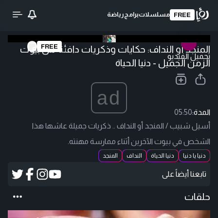
مسلسلات
برامج
رياضة
FREE
FREE
المنجد أو النداف: حكايات وذكريات دافئة من بيوت
تحميل الفيديو
الزمن الجميل - دنيا الحياة
ad
المدة:
05:50
أسيل شبيب / المنجد أو النداف .. ذكريات جميلة عاشها هذا
الشخص في بيوت الآخرين أثناء ممارسة مهنته.
دنيا يا دنيا
دنيا الحياة
النداف
المنجد
تابعنا أيضاً على
حلقات