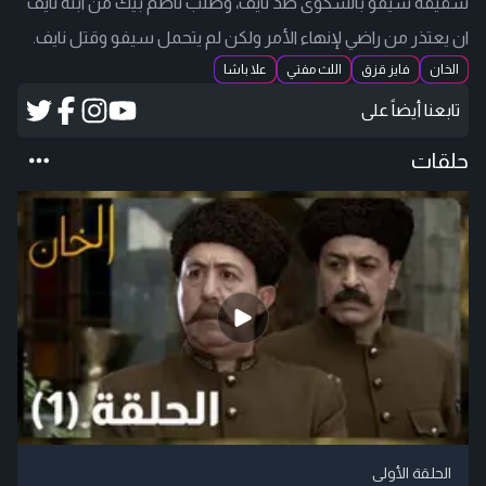
شقيقة سيفو بالشكوى ضد نايف، وطلب ناظم بيك من ابنه نايف
ان يعتذر من راضي لإنهاء الأمر ولكن لم يتحمل سيفو وقتل نايف.
الخان
فايز قزق
اللث مفتي
علا باشا
تابعنا أيضاً على
حلقات
الحلقة الأولى