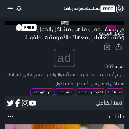
مسلسلات
برامج
رياضة
FREE
FREE
في بداية الحمل: ما هي مشاكل الحمل الشائعة
تحميل الفيديو
وكيف تتعاملين معها؟ - الأمومة والطفولة
ad
المدة:
10:39
د.ريم أبو خلف - استشارية النسائية والتوليد والعقم تفادي المخاطر:
مشاكل الحمل في الأشهر الثلاثة الأولى.
دنيا يا دنيا
الامومة و الطفولة
بداية الحمل
د.ريم أبو خلف
تابعنا أيضاً على
حلقات