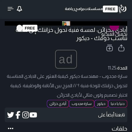
مسلسلات
برامج
رياضة
FREE
FREE
أيادي الخزائن: لمسة فنية تحول خزانتك إلى تحفة
تحميل الفيديو
تناسب ذوقك - ديكور
ad
المدة:
11:25
سارة مجدوب - مهندسة ديكور كيفية العثور على الايادي المناسبة
لتحويل خزانتك للوحة فنية ؟ // المزج بين الأناقة والوظيفة: كيفية
اختيار تصميم ولون مثالي لأيادي الخزائن.
دنيا يا دنيا
ديكور
سارة مجدوب
أيادي خزائن
تابعنا أيضاً على
حلقات