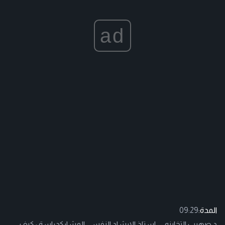
ad
المدة:
09:29
د.صهيب التخاينه -- استاذ الارشاد النفسي المشاركدراسة : كيف