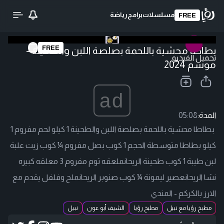
مسلسلات
برامج
رياضة
FREE
FREE
بطاطا محشية باللحمة بصلصة اللبن والطحينة -
تحميل الفيديو
موسم 2024
ad
المدة:
05:08
بطاطا محشية باللحمة بصلصة اللبن والطحينة 1 كيلو لحم مفروم 1
كيلو بطاطا متوسطة الحجم 1 كوب بصل مفروم ¼ كوب زيت علبة
لبن طيبة 1 كوب طحينة الريحانملعقه ثوم مفروم 3 معلقه كبيره
نشا الريحانعصير ليمونة ¼ كوب صنوبر الريحانملح وفلفل يقدم مع
الارز بالكركم - المندي
مطبخ رؤيا مع نبيل
مطبخ رؤيا
الشيف أبو عون
نبيل