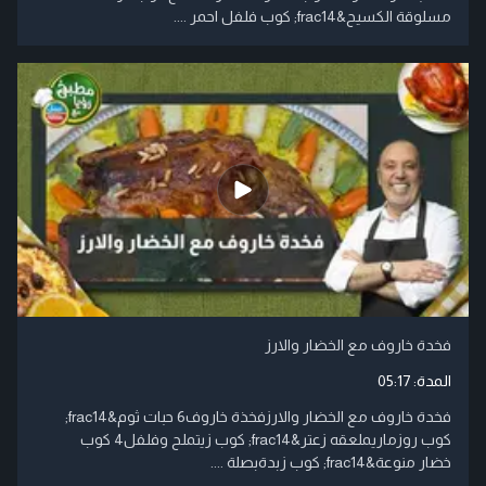
مسلوقة الكسيح&frac14; كوب فلفل احمر ....
فخدة خاروف مع الخضار والارز
المدة:
05:17
فخدة خاروف مع الخضار والارزفخذة خاروف6 حبات ثوم&frac14;
كوب روزماريملعقه زعتر&frac14; كوب زيتملح وفلفل4 كوب
خضار منوعة&frac14; كوب زبدةبصلة ....