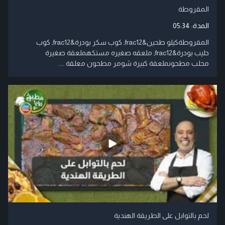
المقروطة
المدة:
05:34
المقروطةكيلو طحين&frac12; كوب سكر بودرة&frac12; كوب
حليب بودرة&frac12; ملعقه صغيره مستكهملعقة صغيرة
محلب مطحونملعقة كبيرة شومر مطحون معلقة ....
لحم بالتوابل على الطريقة الهندية