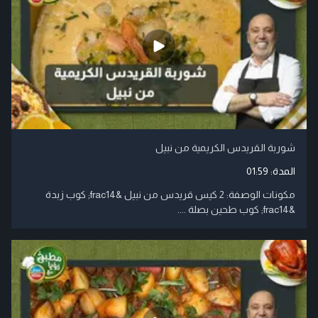
شوربة القريدس الكريمية من نبيل
المدة:
01:59
مكونات الوصفة: 2 كيس قريدس من نبيل &frac14; كوب زبدة
&frac14; كوب طحين بصلة ....