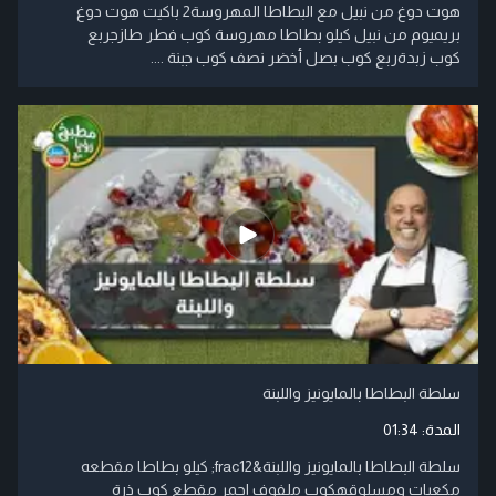
هوت دوغ من نبيل مع البطاطا المهروسة2 باكيت هوت دوغ
بريميوم من نبيل كيلو بطاطا مهروسة كوب فطر طازجربع
كوب زبدةربع كوب بصل أخضر نصف كوب جبنة ....
سلطة البطاطا بالمايونيز واللبنة
المدة:
01:34
سلطة البطاطا بالمايونيز واللبنة&frac12; كيلو بطاطا مقطعه
مكعبات ومسلوقهكوب ملفوف احمر مقطع كوب ذرة