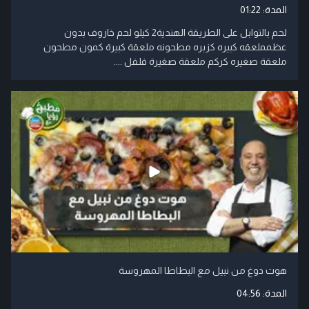
المدة:
01:22
لحم بالتوابل على الطريقة الهندية2 كيلو لحم خاروف بدون
عظمملعقه كبيره كزبره مطحونه ملعقة كبيرة كمون مطحون
ملعقة صغيره كركم ملعقة صغيرة فلفل ....
هوت دوغ من نبيل مع البطاطا المهروسة
المدة:
04:56