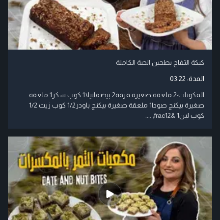
كيكة التفاح بطحين الحبة الكاملة
المدة:
03:22
​المكونات:​2 ملعقة صغيرة قرفة​2 بيض​فانيلا​1 كوب سكر​1 ملعقة
صغيرة بيكنج صودا​1 ملعقة صغيرة بيكنج باودر​1/2 كوب زيت ​1/2
كوب لبن​1 &frac12; ....