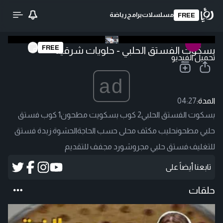
مسلسلات
برامج
رياضة
FREE
FREE
بسكوت الفستق الحلبي - حلويات شرقية
تحميل الفيديو
ad
المدة:
04:27
بسكوت الفستق الحلبي2 كوب بسكويت مطحون1 كوب فستق
حلبي مطحونحليب مكثف محلى حسب الحاجةالحشوة:زبدة فستق
للتغليف:فستق حلبي مجروشورد مجفف للتقديم
تابعنا أيضاً على
حلقات