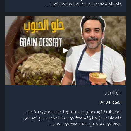
طحينللحشوةكوب من خليط الكيكنص كوب ....
حلو الحبوب
المدة:
04:04
المكونات:2 كوب قمح حب مقشور1 كوب حمص حب1 كوب
فاصوليا حب (بيضاء)&frac14; كوب نشا مذوب بربع كوب مي
باردة1 كوب سكر1 إلى 1&frac14; كوب دبس ....