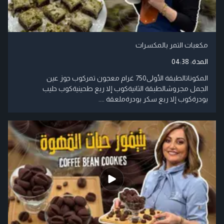
مكعبات التمر بالمكسرات
المدة:
04:38
المكوناتالطبقة الأولى750 غرام معجون تمركوب جوز عين
الجمل مجروشالطبقة الثانيةكوب إلا ربع طحينيةكوب حليب
بودرةكوب إلا ربع سكر بودرةملعقة ....