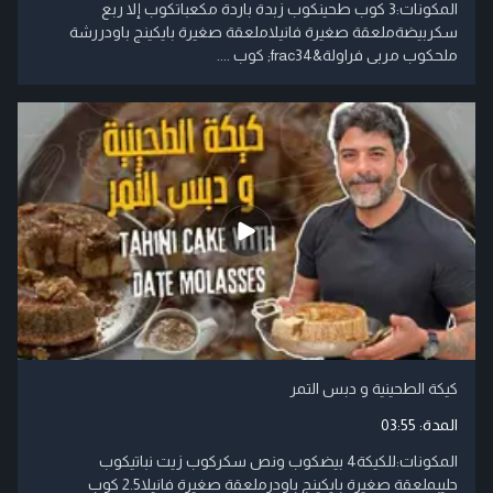
المكونات:3 كوب طحينكوب زبدة باردة مكعباتكوب إلا ربع
سكربيضةملعقة صغيرة فانيلاملعقة صغيرة بايكينج باودررشة
ملحكوب مربى فراولة&frac34; كوب ....
كيكة الطحينية و دبس التمر
المدة:
03:55
المكونات:للكيكة4 بيضكوب ونص سكركوب زيت نباتيكوب
حليبملعقة صغيرة بايكينج باودرملعقة صغيرة فانيلا2.5 كوب