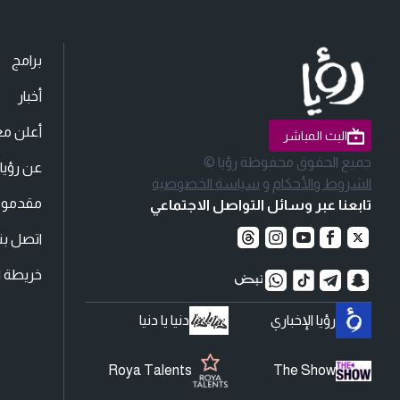
برامج
أخبار
أعلن مع
البث المباشر
جميع الحقوق محفوظة رؤيا ©
عن رؤيا
الشروط والأحكام
و
سياسة الخصوصية
مقدمو ا
تابعنا عبر وسائل التواصل الاجتماعي
اتصل بنا
خريطة ا
رؤيا الإخباري
دنيا يا دنيا
Roya Talents
The Show