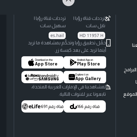
ترددات قناة رؤيا |
ترددات قناة رؤيا |
نايل سات
سهيل سات
es.hail
HD 11957 H
حمّل تطبيق رؤيا وتحكّم بمشاهدة ما تريد
نا
أينما تريد على بعد كبسة زر.
Download on the
Android App on
App Store
Play Store
لبرامج
Explore it on
App Gallery
لمشاهدينا في الإمارات العربية المتحدة،
لموقع
تابعونا عبر لقنوات التالية.
قناة رقم 166
قناة رقم 691