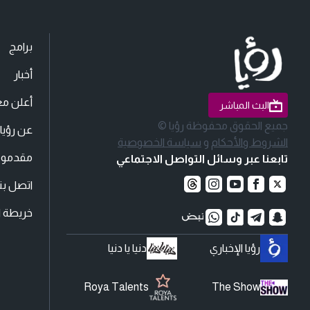
برامج
أخبار
أعلن مع
البث المباشر
جميع الحقوق محفوظة رؤيا ©
عن رؤيا
الشروط والأحكام
و
سياسة الخصوصية
مقدمو ا
تابعنا عبر وسائل التواصل الاجتماعي
اتصل بنا
خريطة ا
رؤيا الإخباري
دنيا يا دنيا
Roya Talents
The Show