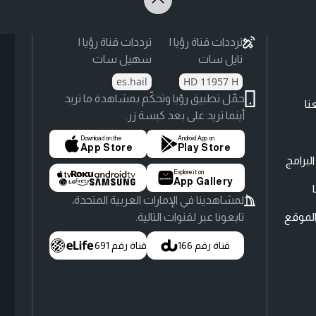
ترددات قناة رؤيا |
ترددات قناة رؤيا |
نايل سات
سهيل سات
es.hail
HD 11957 H
حمّل تطبيق رؤيا وتحكّم بمشاهدة ما تريد
نا
أينما تريد على بعد كبسة زر.
Download on the
Android App on
App Store
Play Store
لبرامج
Explore it on
App Gallery
لمشاهدينا في الإمارات العربية المتحدة،
لموقع
تابعونا عبر لقنوات التالية.
قناة رقم 166
قناة رقم 691