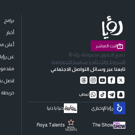
برامج
أخبار
أعلن مع
البث المباشر
جميع الحقوق محفوظة رؤيا ©
عن رؤيا
الشروط والأحكام
و
سياسة الخصوصية
مقدمو ا
تابعنا عبر وسائل التواصل الاجتماعي
اتصل بنا
خريطة ا
رؤيا الإخباري
دنيا يا دنيا
Roya Talents
The Show