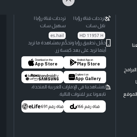
ترددات قناة رؤيا |
ترددات قناة رؤيا |
نايل سات
سهيل سات
es.hail
HD 11957 H
حمّل تطبيق رؤيا وتحكّم بمشاهدة ما تريد
نا
أينما تريد على بعد كبسة زر.
Download on the
Android App on
App Store
Play Store
لبرامج
Explore it on
App Gallery
لمشاهدينا في الإمارات العربية المتحدة،
لموقع
تابعونا عبر لقنوات التالية.
قناة رقم 166
قناة رقم 691