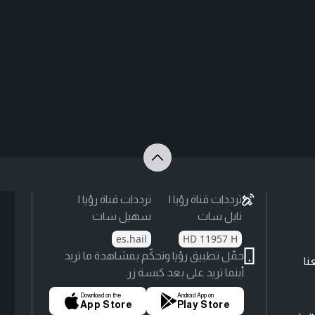
ترددات قناة رؤيا |
ترددات قناة رؤيا |
نايل سات
سهيل سات
es.hail
HD 11957 H
حمّل تطبيق رؤيا وتحكّم بمشاهدة ما تريد
نا
أينما تريد على بعد كبسة زر.
Download on the
Android App on
App Store
Play Store