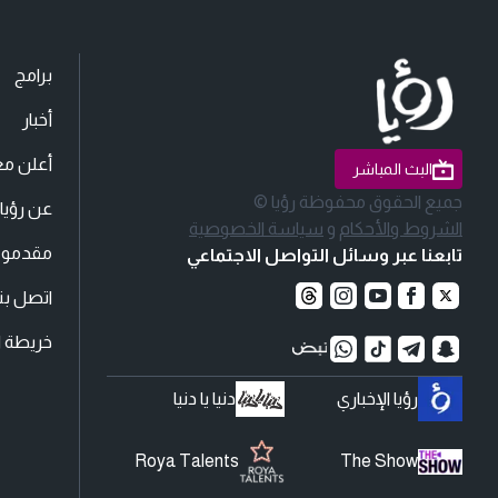
برامج
أخبار
أعلن مع
البث المباشر
جميع الحقوق محفوظة رؤيا ©
عن رؤيا
الشروط والأحكام
و
سياسة الخصوصية
مقدمو ا
تابعنا عبر وسائل التواصل الاجتماعي
اتصل بنا
خريطة ا
رؤيا الإخباري
دنيا يا دنيا
Roya Talents
The Show