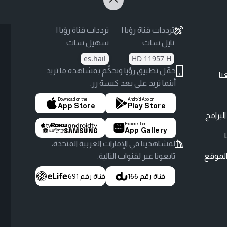
ترددات قناة رؤيا |
ترددات قناة رؤيا |
نايل سات
سهيل سات
es.hail
HD 11957 H
حمّل تطبيق رؤيا وتحكّم بمشاهدة ما تريد
نا
أينما تريد على بعد كبسة زر.
Download on the
Android App on
App Store
Play Store
لبرامج
Explore it on
App Gallery
لمشاهدينا في الإمارات العربية المتحدة،
لموقع
تابعونا عبر لقنوات التالية.
قناة رقم 166
قناة رقم 691