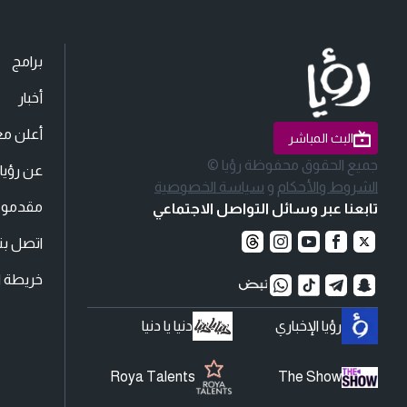
برامج
أخبار
أعلن مع
البث المباشر
جميع الحقوق محفوظة رؤيا ©
عن رؤيا
الشروط والأحكام
و
سياسة الخصوصية
مقدمو ا
تابعنا عبر وسائل التواصل الاجتماعي
اتصل بنا
خريطة ا
رؤيا الإخباري
دنيا يا دنيا
Roya Talents
The Show