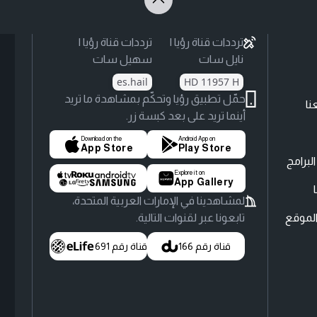
ترددات قناة رؤيا |
ترددات قناة رؤيا |
نايل سات
سهيل سات
es.hail
HD 11957 H
حمّل تطبيق رؤيا وتحكّم بمشاهدة ما تريد
نا
أينما تريد على بعد كبسة زر.
Download on the
Android App on
App Store
Play Store
لبرامج
Explore it on
App Gallery
لمشاهدينا في الإمارات العربية المتحدة،
لموقع
تابعونا عبر لقنوات التالية.
قناة رقم 166
قناة رقم 691