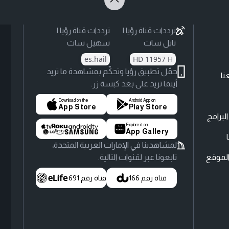
ترددات قناة رؤيا |
ترددات قناة رؤيا |
نايل سات
سهيل سات
es.hail
HD 11957 H
حمّل تطبيق رؤيا وتحكّم بمشاهدة ما تريد
نا
أينما تريد على بعد كبسة زر.
Download on the
Android App on
App Store
Play Store
لبرامج
Explore it on
App Gallery
لمشاهدينا في الإمارات العربية المتحدة،
لموقع
تابعونا عبر لقنوات التالية.
قناة رقم 166
قناة رقم 691