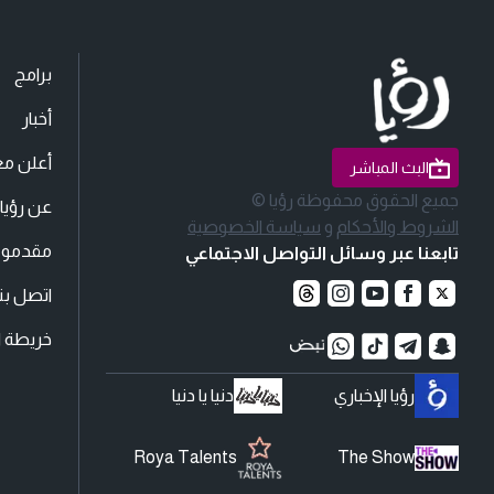
برامج
أخبار
أعلن مع
البث المباشر
جميع الحقوق محفوظة رؤيا ©
عن رؤيا
الشروط والأحكام
و
سياسة الخصوصية
مقدمو ا
تابعنا عبر وسائل التواصل الاجتماعي
اتصل بنا
خريطة ا
رؤيا الإخباري
دنيا يا دنيا
Roya Talents
The Show