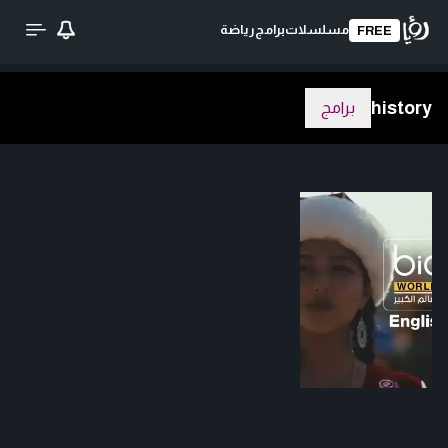
مسلسلات
برامج
رياضة
FREE
history
برامج