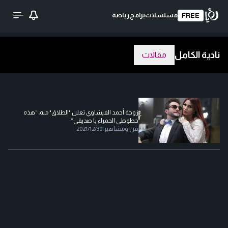
مسلسلات
برامج
رياضة
FREE
نادية الكامل
مقالات
زوجة أحمد الفيشاوي تعلن "الطلاق" منه: “هذه
خطوطي الحمراء يا صديقي”
فن ومشاهير
|
2021/12/30