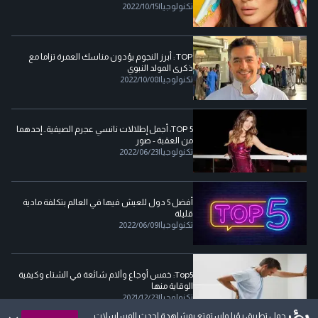
تكنولوجيا
|
2022/10/15
TOP : أبرز النجوم يؤدون مناسك العمرة تزاما مع
ذكرى المولد النبوي
تكنولوجيا
|
2022/10/08
TOP 5: أجمل إطلالات نانسي عجرم الصيفية.. إحدهما
من العقبة - صور
تكنولوجيا
|
2022/06/23
أفضل 5 دول للعيش فيها في العالم بتكلفة مادية
قليلة
تكنولوجيا
|
2022/06/09
Top5: خمس أوجاع وآلام شائعة في الشتاء وكيفية
الوقاية منها
تكنولوجيا
|
2021/12/23
حمل تطبيق رؤيا واستمتع بمشاهدة احدث المسلسلات