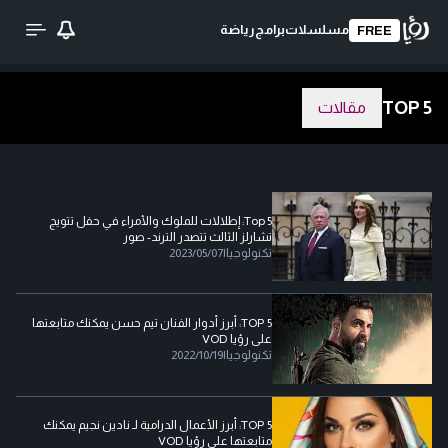
مسلسلات
برامج
رياضة
FREE
TOP 5
مقالات
Top 5: إطلالات للملوك والأمراء في حفل تتويج
تشارلز الثالث تتصدر الترند- صور
تكنولوجيا
|
2023/05/07
TOP 5: أبرز أدوار الفنان تيم حسن يمكنك متابعتها
على رؤيا VOD
تكنولوجيا
|
2022/10/19
TOP 5: أبرز الأعمال الدرامية لـ نادين نجيم يمكنك
متابعتها على رؤيا VOD