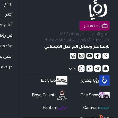
برامج
أخبار
أعلن مع
البث المباشر
جميع الحقوق محفوظة رؤيا ©
عن رؤيا
الشروط والأحكام
و
سياسة الخصوصية
مقدمو ا
تابعنا عبر وسائل التواصل الاجتماعي
اتصل بنا
خريطة ا
رؤيا الإخباري
دنيا يا دنيا
Roya Talents
The Show
Fantahi
Caravan