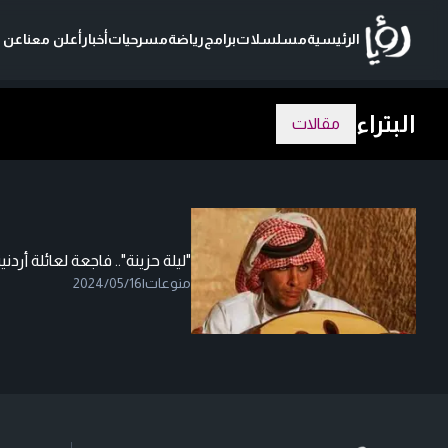
الرئيسية
مسلسلات
برامج
رياضة
مسرحيات
أخبار
أعلن معنا
عن ر
البتراء
مقالات
"ليلة حزينة".. فاجعة لعائلة أردني
منوعات
|
2024/05/16