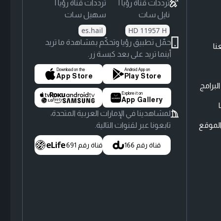
ترددات قناة رؤيا |
ترددات قناة رؤيا |
نايل سات
سهيل سات
es.hail
HD 11957 H
حمّل تطبيق رؤيا وتحكّم بمشاهدة ما تريد
نا
أينما تريد على بعد كبسة زر.
Download on the
Android App on
App Store
Play Store
لبرامج
Explore it on
App Gallery
لمشاهدينا في الإمارات العربية المتحدة،
لموقع
تابعونا عبر لقنوات التالية.
قناة رقم 166
قناة رقم 691