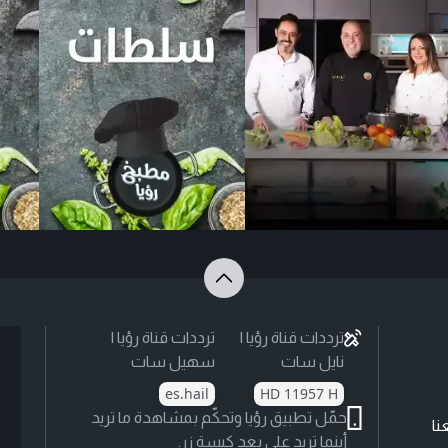
ترددات قناة رؤيا |
ترددات قناة رؤيا |
نايل سات
سهيل سات
es.hail
HD 11957 H
حمّل تطبيق رؤيا وتحكّم بمشاهدة ما تريد
نا
أينما تريد على بعد كبسة زر.