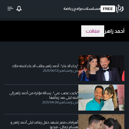
مسلسلات
برامج
رياضة
FREE
أحمد زاهر
مقالات
"رجاء الدعاء".. أحمد زاهر يطلب الدعاء لابنته ملك
فن ومشاهير
|
2025/06/12
"بكيت غصب عني".. رسالة مؤثرة من أحمد زاهر إلى
ابنته ليلى بعد زفافها
فن ومشاهير
|
2025/04/26
أهرامات مصر تشهد حفل زفاف ليلى أحمد زاهر و
هشام جمال - فيديو