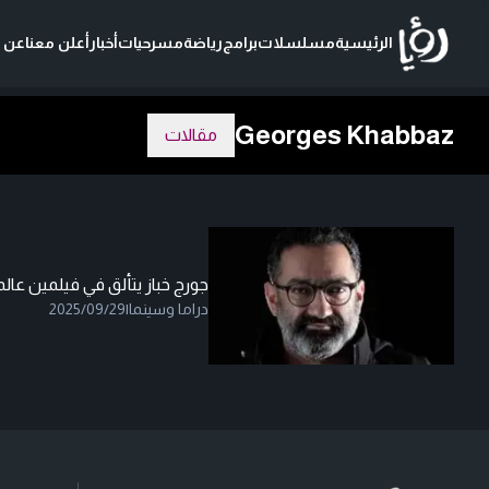
الرئيسية
مسلسلات
برامج
رياضة
مسرحيات
أخبار
أعلن معنا
عن ر
Georges Khabbaz
مقالات
جورج خباز يتألق في فيلمين عال
دراما وسينما
|
2025/09/29