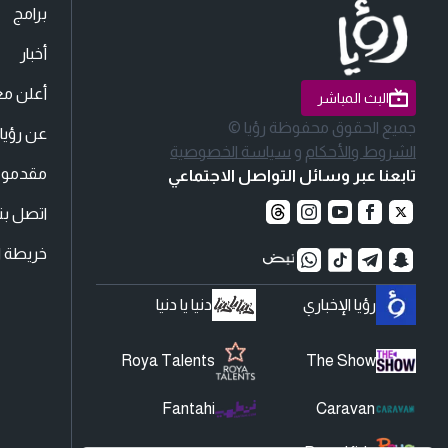
برامج
أخبار
أعلن مع
البث المباشر
جميع الحقوق محفوظة رؤيا ©
عن رؤيا
الشروط والأحكام
و
سياسة الخصوصية
مقدمو ا
تابعنا عبر وسائل التواصل الاجتماعي
اتصل بنا
خريطة ا
رؤيا الإخباري
دنيا يا دنيا
Roya Talents
The Show
Fantahi
Caravan