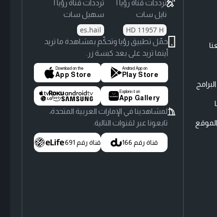
ترددات قناة رؤيا |
ترددات قناة رؤيا |
نايل سات
سهيل سات
es.hail
HD 11957 H
حمّل تطبيق رؤيا وتحكّم بمشاهدة ما تريد
نا
أينما تريد على بعد كبسة زر.
Download on the
Android App on
App Store
Play Store
لبرامج
Explore it on
App Gallery
لمشاهدينا في الإمارات العربية المتحدة،
لموقع
تابعونا عبر لقنوات التالية.
قناة رقم 166
قناة رقم 691