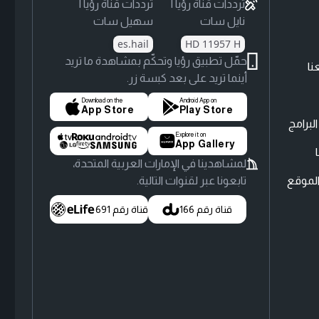
ترددات قناة رؤيا |
ترددات قناة رؤيا |
نايل سات
سهيل سات
es.hail
HD 11957 H
حمّل تطبيق رؤيا وتحكّم بمشاهدة ما تريد
نا
أينما تريد على بعد كبسة زر.
Download on the
Android App on
App Store
Play Store
لبرامج
Explore it on
App Gallery
لمشاهدينا في الإمارات العربية المتحدة،
لموقع
تابعونا عبر لقنوات التالية.
قناة رقم 166
قناة رقم 691