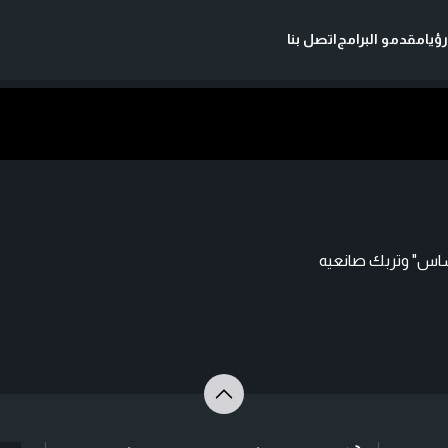
ؤيا
مقدمو البرامج
اتصل بنا
اس" وتربك صانعيه