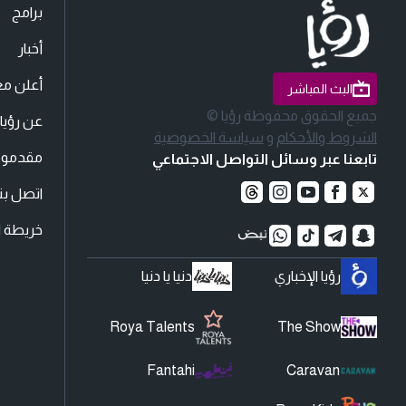
برامج
أخبار
أعلن مع
البث المباشر
جميع الحقوق محفوظة رؤيا ©
عن رؤيا
الشروط والأحكام
و
سياسة الخصوصية
مقدمو ا
تابعنا عبر وسائل التواصل الاجتماعي
اتصل بنا
خريطة ا
رؤيا الإخباري
دنيا يا دنيا
Roya Talents
The Show
Fantahi
Caravan