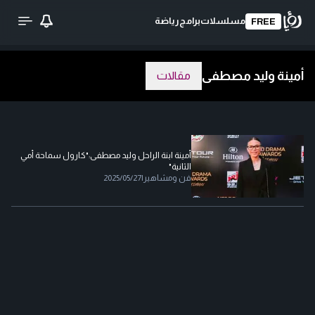
مسلسلات
برامج
رياضة
FREE
أمينة وليد مصطفى
مقالات
أمينة ابنة الراحل وليد مصطفى:"كارول سماحة أمي
الثانية"
فن ومشاهير
|
2025/05/27