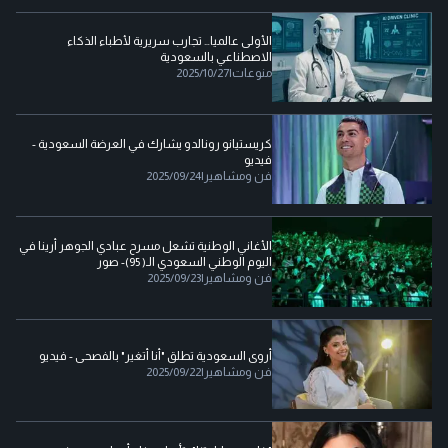
الأولى عالميا… تجارب سريرية لأطباء الذكاء
الاصطناعي بالسعودية
منوعات
|
2025/10/27
كريستيانو رونالدو يشارك في العرضة السعودية -
فيديو
فن ومشاهير
|
2025/09/24
الأغاني الوطنية تشعل مسرح عبادي الجوهر أرينا في
اليوم الوطني السعودي الـ( 95)- صور
فن ومشاهير
|
2025/09/23
أروى السعودية تطلق "أنا أتغير" بالفصحى - فيديو
فن ومشاهير
|
2025/09/22