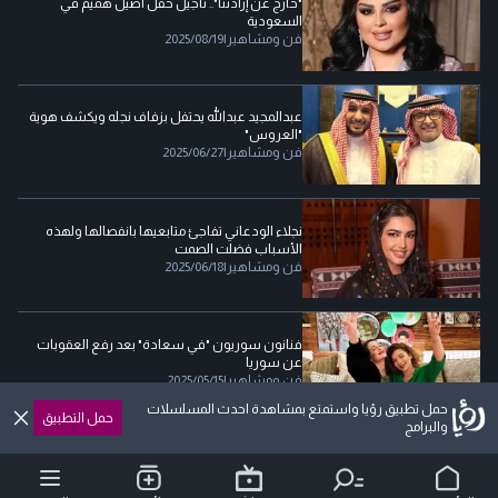
"خارج عن إرادتنا".. تأجيل حفل أصيل هميم في
السعودية
فن ومشاهير
|
2025/08/19
عبدالمجيد عبدالله يحتفل بزفاف نجله ويكشف هوية
"العروس"
فن ومشاهير
|
2025/06/27
نجلاء الودعاني تفاجئ متابعيها بانفصالها ولهذه
الأسباب فضلت الصمت
فن ومشاهير
|
2025/06/18
فنانون سوريون "في سعادة" بعد رفع العقوبات
عن سوريا
فن ومشاهير
|
2025/05/15
حمل تطبيق رؤيا واستمتع بمشاهدة احدث المسلسلات
حمل التطبيق
والبرامج