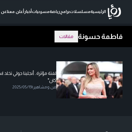
الرئيسية
مسلسلات
برامج
رياضة
مسرحيات
أخبار
أعلن معنا
عن ر
فاطمة حسونة
مقالات
لفتة مؤثرة.. أنجلينا جولي تخ
كان"
فن ومشاهير
|
2025/05/19