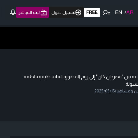
EN
/
AR
FREE
تسجيل دخول
البث المباشر
حية من "مهرجان كان" إلى روح المصورة الفلسطينية فاطمة
سونة
ن ومشاهير
|
2025/05/15