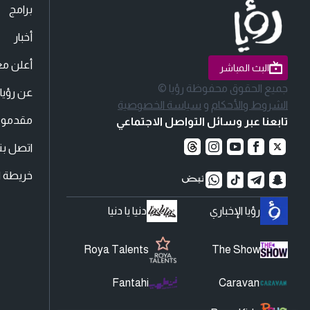
برامج
أخبار
أعلن مع
البث المباشر
جميع الحقوق محفوظة رؤيا ©
عن رؤيا
الشروط والأحكام
و
سياسة الخصوصية
مقدمو ا
تابعنا عبر وسائل التواصل الاجتماعي
اتصل بنا
خريطة ا
رؤيا الإخباري
دنيا يا دنيا
Roya Talents
The Show
Fantahi
Caravan