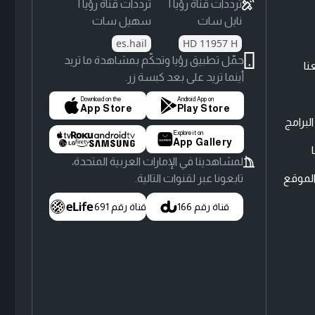
ترددات قناة رؤيا |
ترددات قناة رؤيا |
نايل سات
سهيل سات
es.hail
HD 11957 H
حمّل تطبيق رؤيا وتحكّم بمشاهدة ما تريد
نا
أينما تريد على بعد كبسة زر.
Download on the
Android App on
App Store
Play Store
لبرامج
Explore it on
App Gallery
لمشاهدينا في الإمارات العربية المتحدة،
لموقع
تابعونا عبر لقنوات التالية.
قناة رقم 166
قناة رقم 691