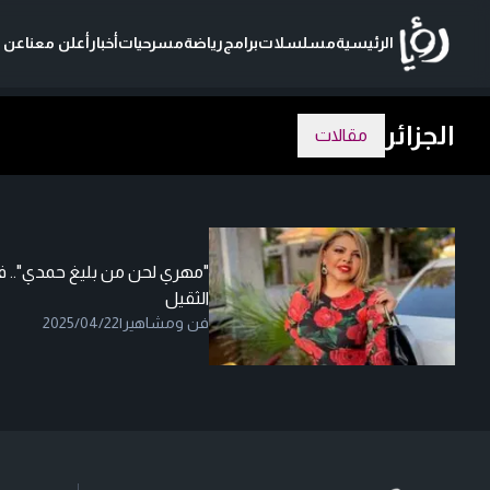
الرئيسية
مسلسلات
برامج
رياضة
مسرحيات
أخبار
أعلن معنا
عن ر
الجزائر
مقالات
"مهري لحن من بليغ حمدي".. فلة
الثقيل
فن ومشاهير
|
2025/04/22