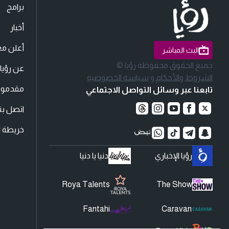
برامج
أخبار
أعلن مع
البث المباشر
جميع الحقوق محفوظة رؤيا ©
عن رؤيا
الشروط والأحكام
و
سياسة الخصوصية
مقدمو ا
تابعنا عبر وسائل التواصل الاجتماعي
اتصل بنا
خريطة ا
رؤيا الإخباري
دنيا يا دنيا
Roya Talents
The Show
Fantahi
Caravan