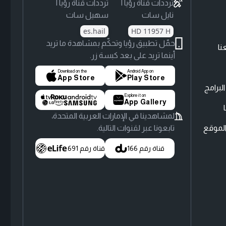
ترددات قناة رؤيا |
ترددات قناة رؤيا |
نايل سات
سهيل سات
es.hail
HD 11957 H
حمّل تطبيق رؤيا وتحكّم بمشاهدة ما تريد
نا
أينما تريد على بعد كبسة زر.
Download on the
Android App on
App Store
Play Store
لبرامج
Explore it on
App Gallery
لمشاهدينا في الإمارات العربية المتحدة،
لموقع
تابعونا عبر لقنوات التالية.
قناة رقم 166
قناة رقم 691