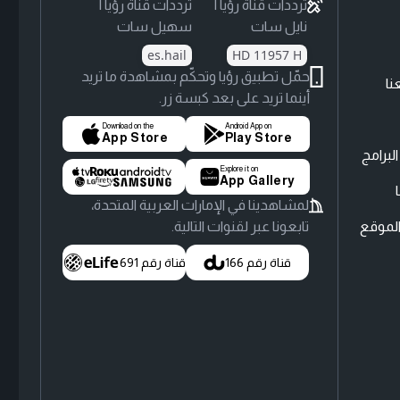
ترددات قناة رؤيا |
ترددات قناة رؤيا |
نايل سات
سهيل سات
es.hail
HD 11957 H
حمّل تطبيق رؤيا وتحكّم بمشاهدة ما تريد
نا
أينما تريد على بعد كبسة زر.
Download on the
Android App on
App Store
Play Store
لبرامج
Explore it on
App Gallery
لمشاهدينا في الإمارات العربية المتحدة،
لموقع
تابعونا عبر لقنوات التالية.
قناة رقم 166
قناة رقم 691