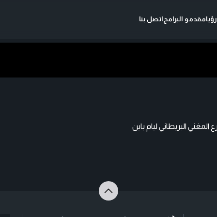
ؤيا
مقدمو البرامج
اتصل بنا
مغني البريطاني ليام باين