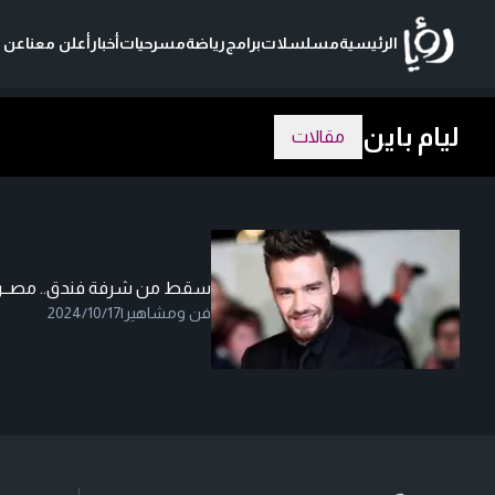
الرئيسية
مسلسلات
برامج
رياضة
مسرحيات
أخبار
أعلن معنا
عن ر
ليام باين
مقالات
سقط من شرفة فندق.. مصــرع ال
فن ومشاهير
|
2024/10/17