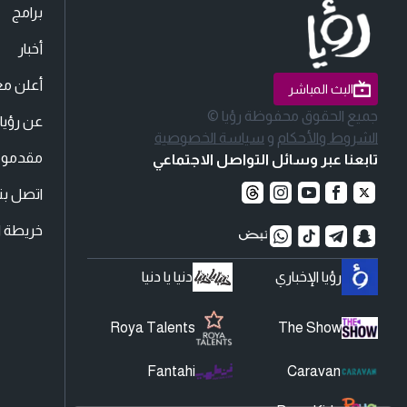
برامج
أخبار
أعلن مع
البث المباشر
جميع الحقوق محفوظة رؤيا ©
عن رؤيا
الشروط والأحكام
و
سياسة الخصوصية
مقدمو ا
تابعنا عبر وسائل التواصل الاجتماعي
اتصل بنا
خريطة ا
رؤيا الإخباري
دنيا يا دنيا
Roya Talents
The Show
Fantahi
Caravan