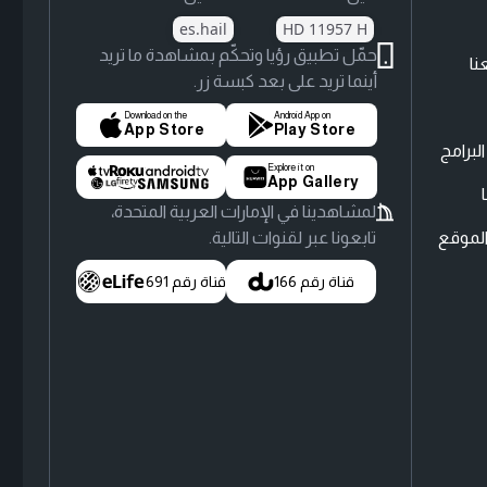
es.hail
HD 11957 H
حمّل تطبيق رؤيا وتحكّم بمشاهدة ما تريد
نا
أينما تريد على بعد كبسة زر.
Download on the
Android App on
App Store
Play Store
لبرامج
Explore it on
App Gallery
لمشاهدينا في الإمارات العربية المتحدة،
لموقع
تابعونا عبر لقنوات التالية.
قناة رقم 166
قناة رقم 691