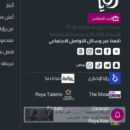
أخبار
أعلن مع
البث المباشر
جميع الحقوق محفوظة رؤيا ©
عن رؤيا
الشروط والأحكام
و
سياسة الخصوصية
مقدمو ا
تابعنا عبر وسائل التواصل الاجتماعي
اتصل بنا
خريطة ا
رؤيا الإخباري
دنيا يا دنيا
Roya Talents
The Show
Fantahi
Caravan
الزرقاء تستيقظ ٱلسبت على حادثة
مؤلمة أودت بحياة عشريني
Roya Kids