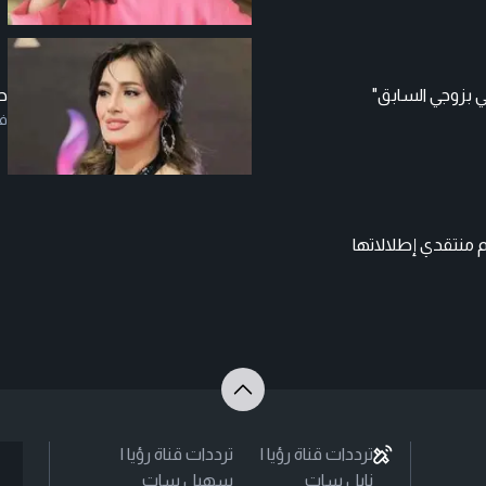
 بزوجي السابق"
حل
ف
منتقدي إطلالاتها
ترددات قناة رؤيا |
ترددات قناة رؤيا |
نايل سات
سهيل سات