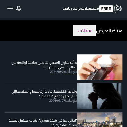
مسلسلات
برامج
رياضة
FREE
هتك العرض
مقالات
بدأت بتناول العصير.. تفاصيل صادمة لواقعة بين
معالج طبيعي وعشرينية
منوعات
|
2024/10/23
والدها اكتشفها.. تبادلا أرقامهما واصطحبها إلى
مكان خال ووقع "المحظور"
منوعات
|
2024/08/07
"اختلى بها في شقة بعمان".. شاب يستغل طفــلة
بعد "علاقة غرامية"