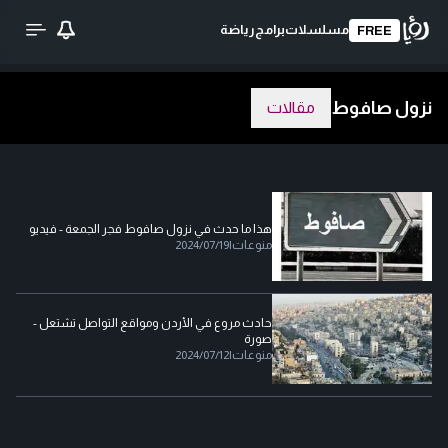
مسلسلات
برامج
رياضة
FREE
نزول صافوط
مقالات
هذا ما حدث في نزول صافوط فجر الجمعة - فيديو
منوعات
|
2024/07/19
حادث مروع في الأردن ومواقع التواصل تشتعل -
صورة
منوعات
|
2024/07/12