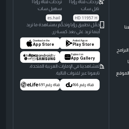
ترددات قناة رؤيا |
ترددات قناة رؤيا |
نايل سات
سهيل سات
es.hail
HD 11957 H
حمّل تطبيق رؤيا وتحكّم بمشاهدة ما تريد
نا
أينما تريد على بعد كبسة زر.
Download on the
Android App on
App Store
Play Store
لبرامج
Explore it on
App Gallery
لمشاهدينا في الإمارات العربية المتحدة،
لموقع
تابعونا عبر لقنوات التالية.
قناة رقم 166
قناة رقم 691