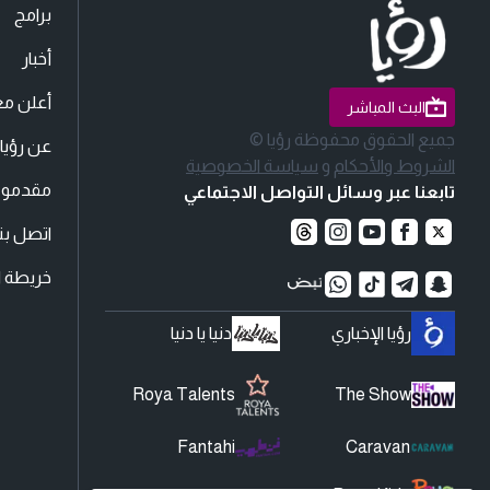
برامج
أخبار
أعلن مع
البث المباشر
جميع الحقوق محفوظة رؤيا ©
عن رؤيا
الشروط والأحكام
و
سياسة الخصوصية
مقدمو ا
تابعنا عبر وسائل التواصل الاجتماعي
اتصل بنا
خريطة ا
رؤيا الإخباري
دنيا يا دنيا
Roya Talents
The Show
Fantahi
Caravan