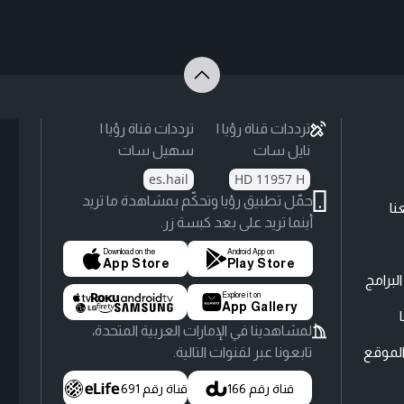
ترددات قناة رؤيا |
ترددات قناة رؤيا |
نايل سات
سهيل سات
es.hail
HD 11957 H
حمّل تطبيق رؤيا وتحكّم بمشاهدة ما تريد
نا
أينما تريد على بعد كبسة زر.
Download on the
Android App on
App Store
Play Store
لبرامج
Explore it on
App Gallery
لمشاهدينا في الإمارات العربية المتحدة،
لموقع
تابعونا عبر لقنوات التالية.
قناة رقم 166
قناة رقم 691