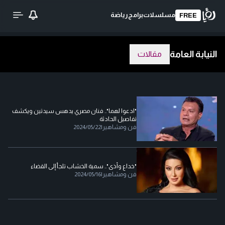
مسلسلات
برامج
رياضة
FREE
النيابة العامة
مقالات
"ادعوا لهما".. فنان مصري يدهس سيدتين ويكشف
تفاصيل الحادثة
فن ومشاهير
|
2024/05/22
"خداع وأذى".. سمية الخشاب تلجأ إلى القضاء
فن ومشاهير
|
2024/05/16