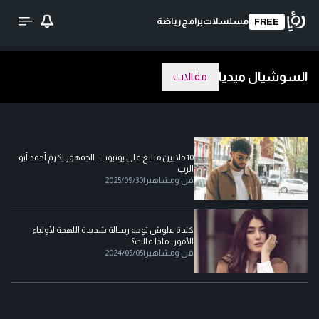
مسلسلات
برامج
رياضة
FREE
السوشيال ميديا
مقالات
10 ملايين متابع على يوتيوب.. الجمهور يكرم أحمد أبو
الرب
فن ومشاهير
|
2025/09/30
كندة علوش توجه رسالة شديدة اللهجة لأولياء
الأمور.. ماذا قالت؟
فن ومشاهير
|
2024/05/05