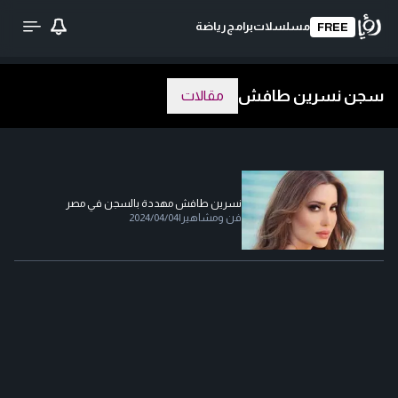
مسلسلات
برامج
رياضة
FREE
سجن نسرين طافش
مقالات
نسرين طافش مهددة بالسجن في مصر
فن ومشاهير
|
2024/04/04