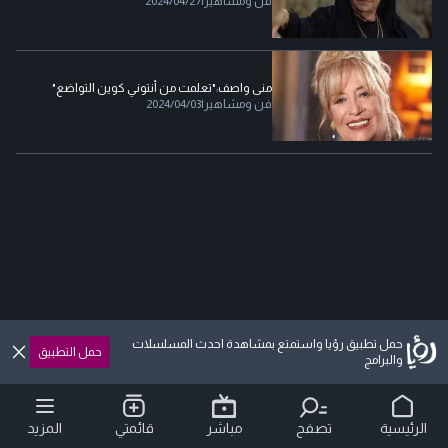
فن ومشاهير
|
2024/04/27
منى واصف:"تعلمت من أنتوني كوين التواضع"
فن ومشاهير
|
2024/04/03
حمل تطبيق رؤيا واستمتع بمشاهدة احدث المسلسلات
حمل التطبيق
والبرامج
الرئيسية
تصفح
مباشر
قائمتي
المزيد