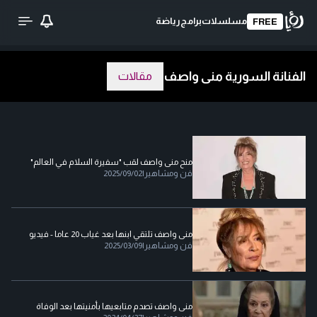
مسلسلات
برامج
رياضة
FREE
الفنانة السورية منى واصف
مقالات
منح منى واصف لقب "سفيرة السلام في العالم"
فن ومشاهير
|
2025/09/02
منى واصف تلتقي ابنها بعد غياب 20 عاما - فيديو
فن ومشاهير
|
2025/03/09
منى واصف تصدم متابعيها بأمنيتها بعد الوفاة