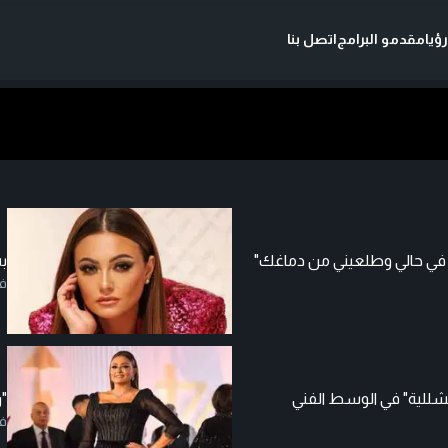
ؤيا
مقدمو البرامج
اتصل بنا
في حالي وطلعيني من دماغك"
ب
ف
لشللية" في الوسط الفني
"ر
ف