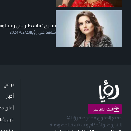
بشرى:" فلسطين في رقبتنا وفي 
شاهد على رؤيا
|
2024/02/23
برامج
أخبار
أعلن مع
البث المباشر
جميع الحقوق محفوظة رؤيا ©
عن رؤيا
الشروط والأحكام
و
سياسة الخصوصية