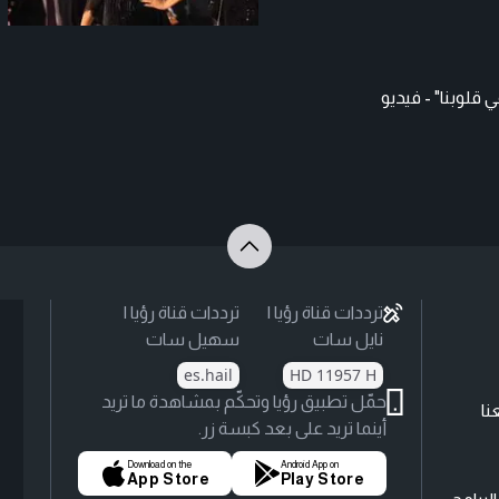
قلوبنا" - فيديو
ترددات قناة رؤيا |
ترددات قناة رؤيا |
نايل سات
سهيل سات
es.hail
HD 11957 H
حمّل تطبيق رؤيا وتحكّم بمشاهدة ما تريد
نا
أينما تريد على بعد كبسة زر.
Download on the
Android App on
App Store
Play Store