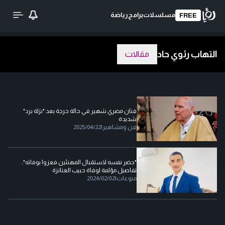
مسلسلات
برامج
رياضة
FREE
التهاب رئوي حاد
مقالات
فنان مصري شهير في حالة حرجة بعد "نزلة برد"
شديدة
فن ومشاهير
|
2025/04/22
"حضر نفسه لاستقبال المهنئين فعزوا بوفاته"..
تفاصيل مؤلمة لوفاة حبيب العنانزة
منوعات
|
2024/02/02