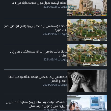
العناية الإلهية تحول دون حدوث كارثة في إربد
منوعات
|
2024/09/21
حادثة مؤسفة في إربد الخميس ومواقع التواصل تضج
بها - صورة
منوعات
|
2024/09/06
حادثة مأساوية في إربد الأربعاء والأمن يهرع إلى
المكان
منوعات
|
2024/08/14
فاجعة في إربد.. تفاصيل مؤلمة لعائلة ودعت ابنها
"الوداع الأخير"
منوعات
|
2024/06/08
عائلته كانت بانتظاره.. تفاصيل مؤلمة لوفاة عشريني
في إربد قبل وصول منزله بعمان
منوعات
|
2024/01/09