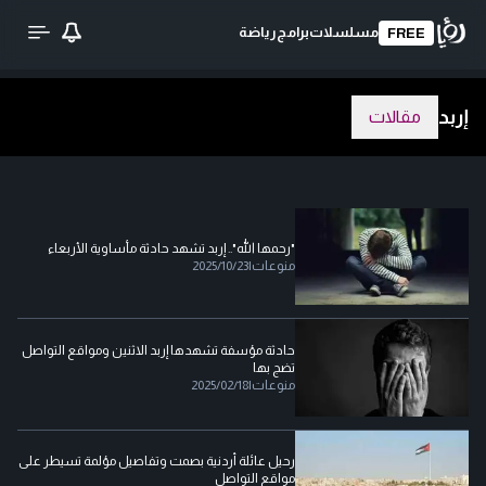
مسلسلات
برامج
رياضة
FREE
إربد
مقالات
"رحمها الله".. إربد تشهد حادثة مأساوية الأربعاء
منوعات
|
2025/10/23
حادثة مؤسفة تشهدها إربد الاثنين ومواقع التواصل
تضج بها
منوعات
|
2025/02/18
رحيل عائلة أردنية بصمت وتفاصيل مؤلمة تسيطر على
مواقع التواصل