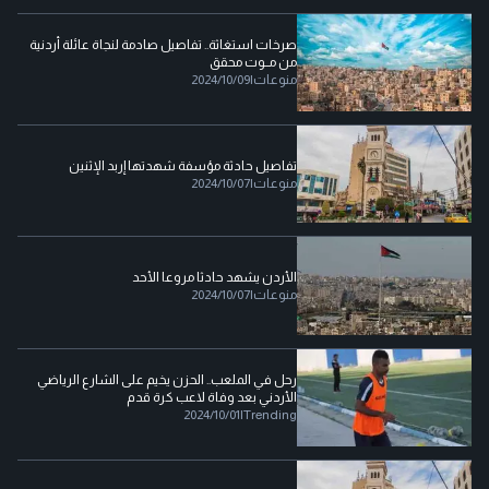
صرخات استغاثة.. تفاصيل صادمة لنجاة عائلة أردنية
من مــوت محقق
منوعات
|
2024/10/09
تفاصيل حادثة مؤسفة شهدتها إربد الإثنين
منوعات
|
2024/10/07
الأردن يشهد حادثا مروعا الأحد
منوعات
|
2024/10/07
رحل في الملعب.. الحزن يخيم على الشارع الرياضي
الأردني بعد وفاة لاعب كرة قدم
2024/10/01
|
Trending