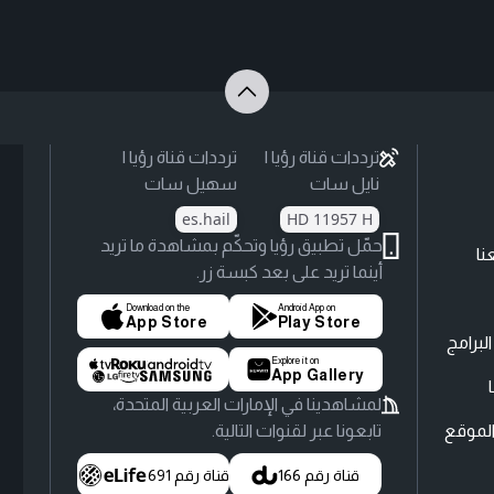
ترددات قناة رؤيا |
ترددات قناة رؤيا |
نايل سات
سهيل سات
es.hail
HD 11957 H
حمّل تطبيق رؤيا وتحكّم بمشاهدة ما تريد
نا
أينما تريد على بعد كبسة زر.
Download on the
Android App on
App Store
Play Store
لبرامج
Explore it on
App Gallery
لمشاهدينا في الإمارات العربية المتحدة،
لموقع
تابعونا عبر لقنوات التالية.
قناة رقم 166
قناة رقم 691