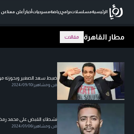
الرئيسية
مسلسلات
برامج
رياضة
مسرحيات
أخبار
أعلن معنا
عن ر
مطار القاهرة
مقالات
ضبط سعد الصغير وبحوزته موا
فن ومشاهير
|
2024/09/10
نشطاء: القبض على محمد رمضا
فن ومشاهير
|
2024/01/06